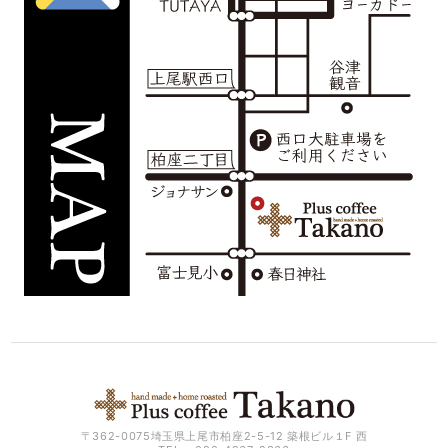
〒362-0075埼玉県上尾市柏座2-5-12 築根ビル１F 西