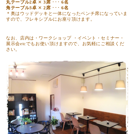
丸テーブル2卓
✕
3席
･･･
6名
角テーブル3卓
✕
2席
･･･
6名
＊奥はウッドデッキと一体になったベンチ席になっていま
すので、フレキシブルにお座り頂けます。
なお、店内は・ワークショップ ・イベント・セミナー・
展示会etcでもお使い頂けますので、お気軽にご相談くだ
さい。