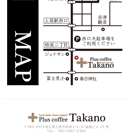
〒362-0075埼玉県上尾市柏座2-5-12 築根ビル１F 西
TEL： 090-4967-2366