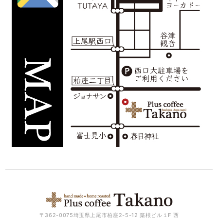
〒362-0075埼玉県上尾市柏座2-5-12 築根ビル１F 西